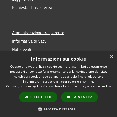
Richiesta di assistenza
Amministrazione trasparente
Informativa privacy
Note legali
×
Dichiarazione di accessibilità
Informazioni sui cookie
Questo sito web utilizza cookie tecnici e assimilati strettamente
necessari al corretto funzionamento e alla navigazione del sito,
nonché un cookie tecnico analitico al solo fine di elaborare
informazioni statistiche, aggregate e anonime.
RSS
Copyright © 2026 • Comune di
Per maggiori dettagli, può consultare la cookie policy al seguente
link
Accessibilità
Vita • Powered by
Privacy
Municipium
Accesso
•
RIFIUTA TUTTO
ACCETTA TUTTO
Cookie
redazione
Mappa del sito
MOSTRA DETTAGLI