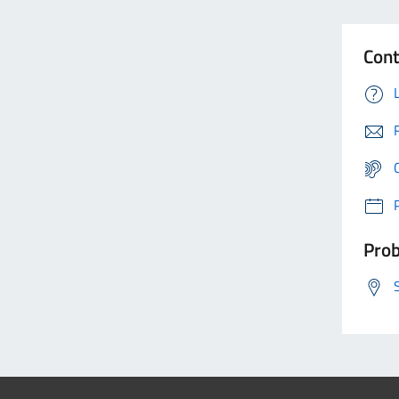
Cont
Prob