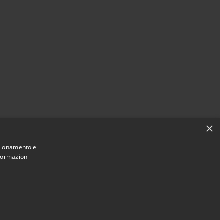
×
nzionamento e
nformazioni
Municipium
Accesso redazione
ne di Vita • Powered by
•