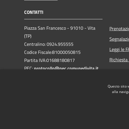
CONTATTI
Piazza San Francesco - 91010 - Vita
Prenotaz
(TP)
Segnalazi
Centralino: 0924.955555
Leggi le 
Codice Fiscale:81000050815
Richiesta 
Partita IVA:01688180817
PEC:
protocollo@pec.comunedivita.it
Questo sito 
alla navig
RSS
Accessibilità
Privacy
Cookie
Mappa de