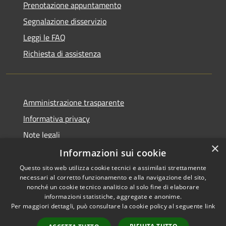
Prenotazione appuntamento
Segnalazione disservizio
Leggi le FAQ
Richiesta di assistenza
Amministrazione trasparente
Informativa privacy
Note legali
×
Dichiarazione di accessibilità
Informazioni sui cookie
Questo sito web utilizza cookie tecnici e assimilati strettamente
necessari al corretto funzionamento e alla navigazione del sito,
nonché un cookie tecnico analitico al solo fine di elaborare
informazioni statistiche, aggregate e anonime.
RSS
Copyright © 2026 • Comune di
Per maggiori dettagli, può consultare la cookie policy al seguente
link
Accessibilità
Vita • Powered by
Privacy
Municipium
Accesso