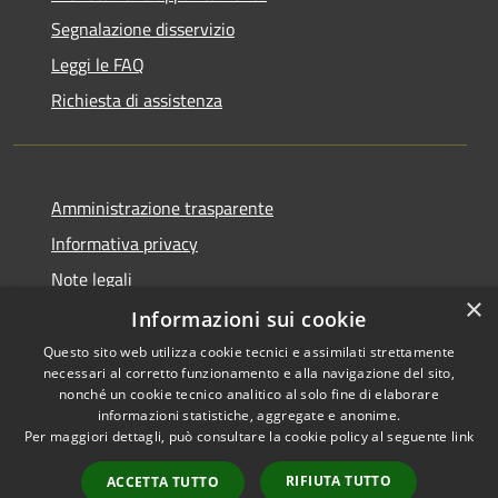
Segnalazione disservizio
Leggi le FAQ
Richiesta di assistenza
Amministrazione trasparente
Informativa privacy
Note legali
×
Dichiarazione di accessibilità
Informazioni sui cookie
Questo sito web utilizza cookie tecnici e assimilati strettamente
necessari al corretto funzionamento e alla navigazione del sito,
nonché un cookie tecnico analitico al solo fine di elaborare
informazioni statistiche, aggregate e anonime.
RSS
Copyright © 2026 • Comune di
Per maggiori dettagli, può consultare la cookie policy al seguente
link
Accessibilità
Vita • Powered by
Privacy
Municipium
Accesso
•
RIFIUTA TUTTO
ACCETTA TUTTO