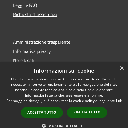
Leggi le FAQ
Richiesta di assistenza
Amministrazione trasparente
Informativa privacy
Note legali
×
Dichiarazione di accessibilità
Informazioni sui cookie
Questo sito web utilizza cookie tecnici e assimilati strettamente
necessari al corretto funzionamento e alla navigazione del sito,
nonché un cookie tecnico analitico al solo fine di elaborare
informazioni statistiche, aggregate e anonime.
RSS
Copyright © 2026 • Comune di
Per maggiori dettagli, può consultare la cookie policy al seguente
link
Accessibilità
Vita • Powered by
Privacy
Municipium
Accesso
•
RIFIUTA TUTTO
ACCETTA TUTTO
Cookie
redazione
Mappa del sito
MOSTRA DETTAGLI