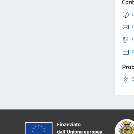
Cont
Prob