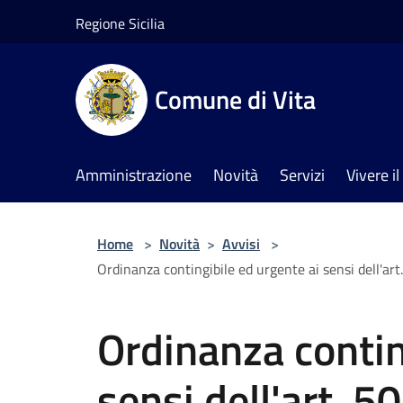
Salta al contenuto principale
Regione Sicilia
Comune di Vita
Amministrazione
Novità
Servizi
Vivere 
Home
>
Novità
>
Avvisi
>
Ordinanza contingibile ed urgente ai sensi dell'art
Ordinanza contin
sensi dell'art. 