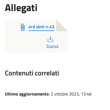
Allegati
ord sind-n 43
PDF
Scarica
Contenuti correlati
Ultimo aggiornamento
: 2 ottobre 2023, 13:46