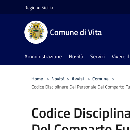
Salta al contenuto principale
Regione Sicilia
Comune di Vita
Amministrazione
Novità
Servizi
Vivere 
Home
>
Novità
>
Avvisi
>
Comune
>
Codice Disciplinare Del Personale Del Comparto Fu
Codice Disciplin
Del Comparto Fun